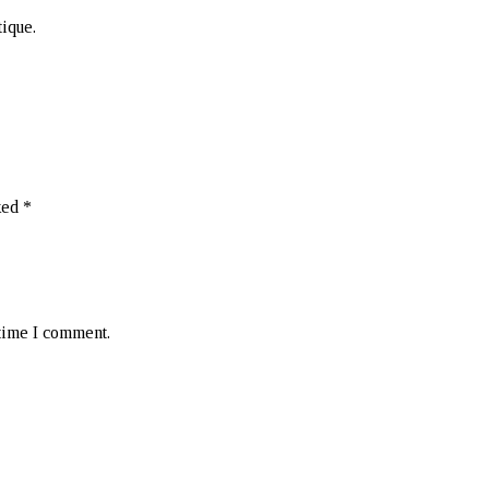
tique.
ked
*
 time I comment.