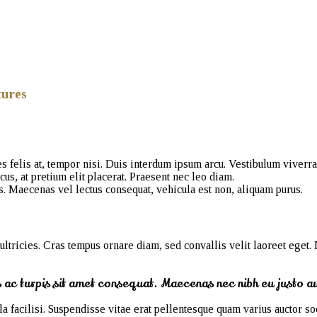
tures
 felis at, tempor nisi. Duis interdum ipsum arcu. Vestibulum viverra 
us, at pretium elit placerat. Praesent nec leo diam.
. Maecenas vel lectus consequat, vehicula est non, aliquam purus.
tricies. Cras tempus ornare diam, sed convallis velit laoreet eget. N
es ac turpis sit amet consequat. Maecenas nec nibh eu justo a
a facilisi. Suspendisse vitae erat pellentesque quam varius auctor s