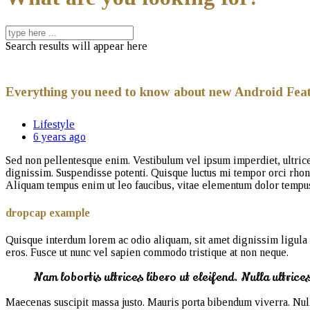
Search results will appear here
Everything you need to know about new Android Fea
Lifestyle
6 years ago
Sed non pellentesque enim. Vestibulum vel ipsum imperdiet, ultrices
dignissim. Suspendisse potenti. Quisque luctus mi tempor orci rhonc
Aliquam tempus enim ut leo faucibus, vitae elementum dolor tempus
dropcap example
Quisque interdum lorem ac odio aliquam, sit amet dignissim ligula ul
eros. Fusce ut nunc vel sapien commodo tristique at non neque.
Nam lobortis ultrices libero ut eleifend. Nulla ultric
Maecenas suscipit massa justo. Mauris porta bibendum viverra. Null